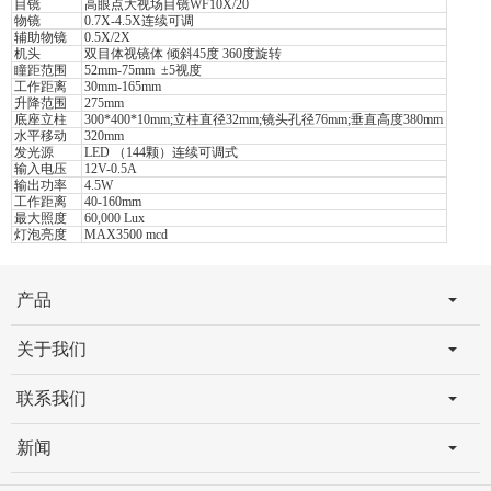
目镜
高眼点大视场目镜WF10X/20
物镜
0.7X-4.5X连续可调
辅助物镜
0.5X/2X
机头
双目体视镜体 倾斜45度 360度旋转
瞳距范围
52mm-75mm ±5视度
工作距离
30mm-165mm
升降范围
275mm
底座立柱
300*400*10mm;立柱直径32mm;镜头孔径76mm;垂直高度380mm
水平移动
320mm
发光源
LED （144颗）连续可调式
输入电压
12V-0.5A
输出功率
4.5W
工作距离
40-160mm
最大照度
60,000 Lux
灯泡亮度
MAX3500 mcd
产品
关于我们
联系我们
新闻