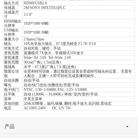
输出方式
HDMI/USB2.0
传感器
2M/SONY IMX335LQN-C
传感器尺
1/2.8"
寸
HDMI输出
1920*1080 60帧
分辨率
USB输出
1920*1080 30帧
分辨率
像素大小
2.0μmx2.0μm
镜头
10X光学放大镜头，67.5度无畸变 F1.76~F3.0
对焦方式
自动对焦，键控，手动
变焦范围
直播模式 7X放大，常规模式10X放大
变焦速度
Wide~Tel :3.0S Tel~Wide :2.6S
聚焦范围
30cm(广角), 1.5m(近角)
视场角
水平：67.5度(广角), 7.6 度(近角)
预置位功
全景和特写切换：通过预置位设置全景或特写镜头的位置， 无需专
能
人配合，主播一人即可轻松完成直播间操作。
自动光圈
自动/手动
曝光
自动/快门优先/光圈优先/亮度/手动
电子快门
NTSC: 1/30~1/10000, PAL: 1/25~1/10000
白平衡
自动 (1,800K ~ 10,000K) /单按/ 室内/室外/手动
菜单
中英文菜单
其他功能
2D&3D降噪，伽玛,镜像, 翻转,电子放大,抗闪烁,宽动态
电压
AC100V-240V DC 12V 5W
产品